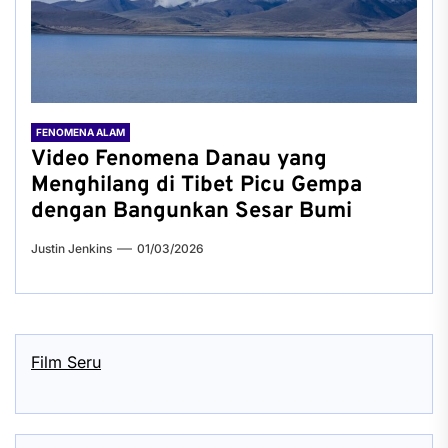
FENOMENA ALAM
Video Fenomena Danau yang
Menghilang di Tibet Picu Gempa
dengan Bangunkan Sesar Bumi
Justin Jenkins
01/03/2026
Film Seru