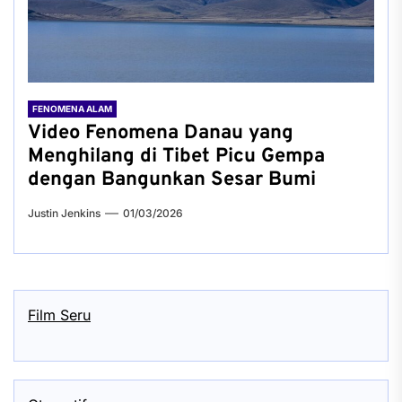
FENOMENA ALAM
Video Fenomena Danau yang
Menghilang di Tibet Picu Gempa
dengan Bangunkan Sesar Bumi
Justin Jenkins
01/03/2026
Film Seru