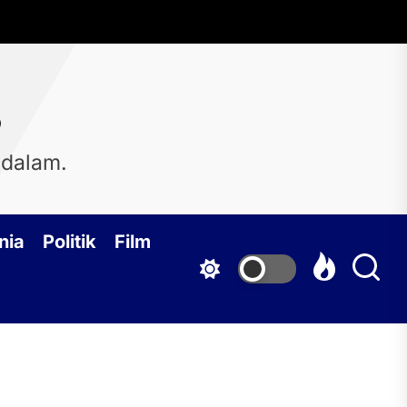
s
 dalam.
nia
Politik
Film