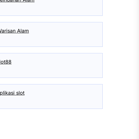
arisan Alam
lot88
plikasi slot