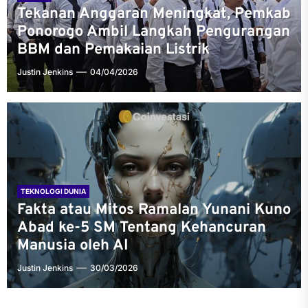
Tekanan Anggaran Meningkat, Pemkab
Ponorogo Ambil Langkah Pengurangan
BBM dan Pemakaian Listrik
Justin Jenkins
04/04/2026
TEKNOLOGI DUNIA
Fakta atau Mitos Ramalan Yunani Kuno
Abad ke-5 SM Tentang Kehancuran
Manusia oleh AI
Justin Jenkins
30/03/2026