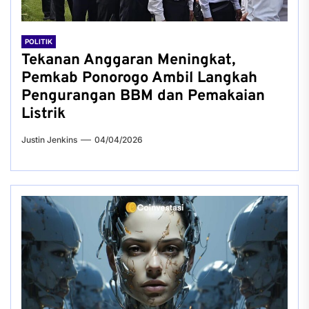
POLITIK
Tekanan Anggaran Meningkat,
Pemkab Ponorogo Ambil Langkah
Pengurangan BBM dan Pemakaian
Listrik
Justin Jenkins
04/04/2026