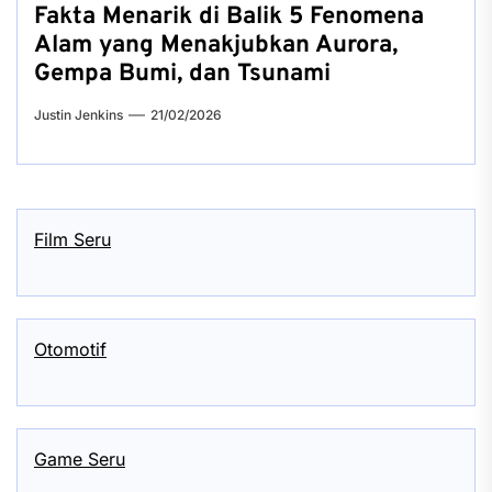
Fakta Menarik di Balik 5 Fenomena
Alam yang Menakjubkan Aurora,
Gempa Bumi, dan Tsunami
Justin Jenkins
21/02/2026
Film Seru
Otomotif
Game Seru