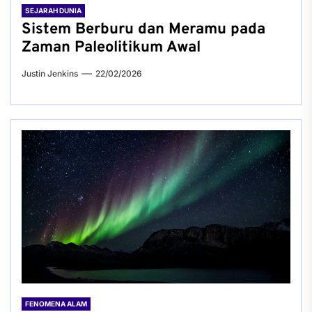
SEJARAH DUNIA
Sistem Berburu dan Meramu pada
Zaman Paleolitikum Awal
Justin Jenkins
22/02/2026
FENOMENA ALAM