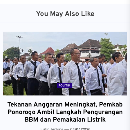
You May Also Like
POLITIK
Tekanan Anggaran Meningkat, Pemkab
Ponorogo Ambil Langkah Pengurangan
BBM dan Pemakaian Listrik
Justin Jenkins
04/04/2026