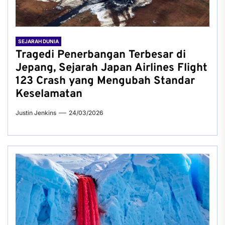
SEJARAH DUNIA
Tragedi Penerbangan Terbesar di
Jepang, Sejarah Japan Airlines Flight
123 Crash yang Mengubah Standar
Keselamatan
Justin Jenkins
24/03/2026