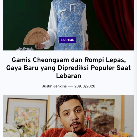
FASHION
Gamis Cheongsam dan Rompi Lepas,
Gaya Baru yang Diprediksi Populer Saat
Lebaran
Justin Jenkins
28/03/2026