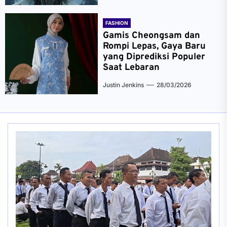
FASHION
Gamis Cheongsam dan
Rompi Lepas, Gaya Baru
yang Diprediksi Populer
Saat Lebaran
Justin Jenkins
28/03/2026