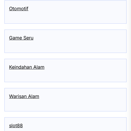
Otomotif
Game Seru
Keindahan Alam
Warisan Alam
slot88