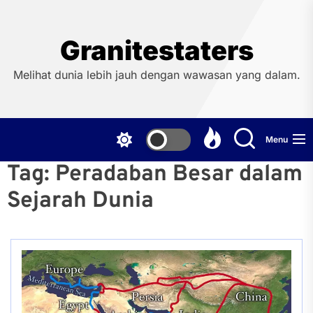
Skip
to
the
Granitestaters
content
Melihat dunia lebih jauh dengan wawasan yang dalam.
Menu
Tag:
Peradaban Besar dalam
Sejarah Dunia