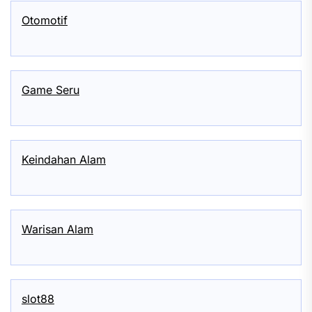
Otomotif
Game Seru
Keindahan Alam
Warisan Alam
slot88