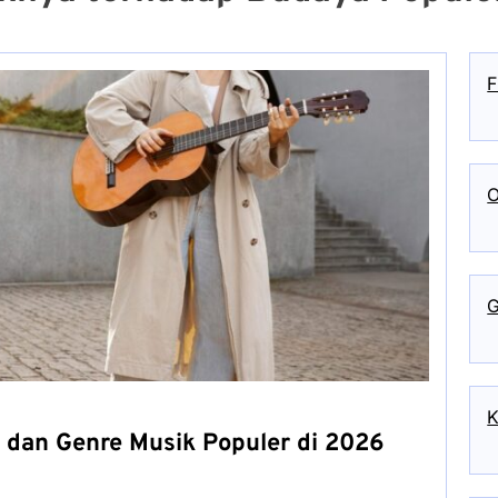
F
O
G
K
dan Genre Musik Populer di 2026