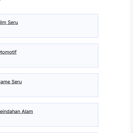
ilm Seru
tomotif
ame Seru
eindahan Alam