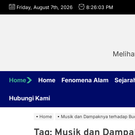
Skip
Friday, August 7th, 2026
8:26:03 PM
to
the
content
Meliha
Home
Home
Fenomena Alam
Sejara
Hubungi Kami
Home
Musik dan Dampaknya terhadap Bu
Tag:
Musik dan Dampa