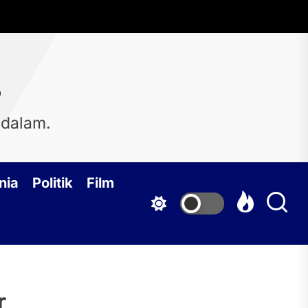
s
 dalam.
nia
Politik
Film
r