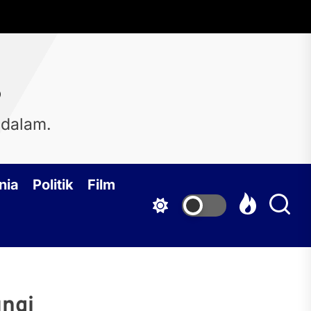
s
 dalam.
nia
Politik
Film
ungi