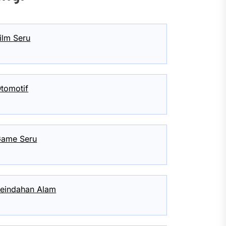
ilm Seru
tomotif
ame Seru
eindahan Alam