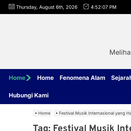
Skip
Thursday, August 6th, 2026
4:52:07 PM
to
the
content
Meliha
Home
Home
Fenomena Alam
Sejara
Hubungi Kami
Home
Festival Musik Internasional yang H
Tag:
Festival Musik In