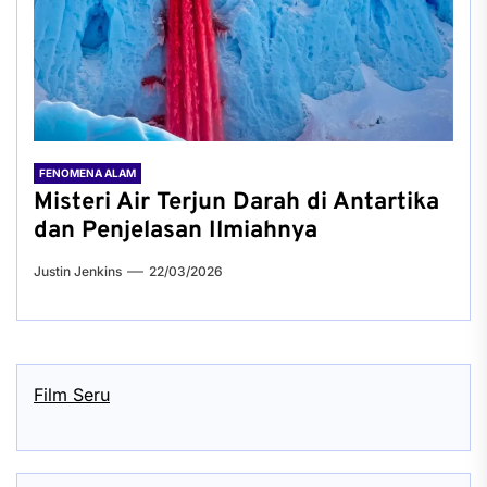
FENOMENA ALAM
Misteri Air Terjun Darah di Antartika
dan Penjelasan Ilmiahnya
Justin Jenkins
22/03/2026
Film Seru